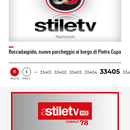
Roccadaspide, nuovo parcheggio al borgo di Pietra Cupa
«
‹
33405
…
33401
33402
33403
33404
33
INIZIO
PREC.