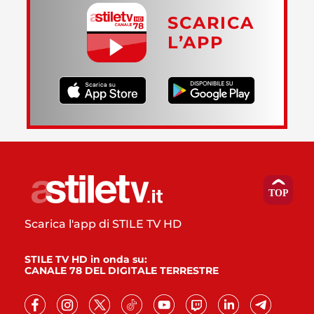
SCARICA
L’APP
Scarica l'app di STILE TV HD
STILE TV HD in onda su:
CANALE 78 DEL DIGITALE TERRESTRE