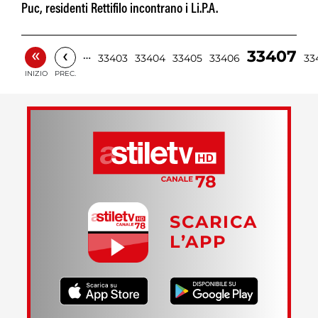
Puc, residenti Rettifilo incontrano i Li.P.A.
«
‹
33407
…
33403
33404
33405
33406
33
INIZIO
PREC.
SCARICA
L’APP