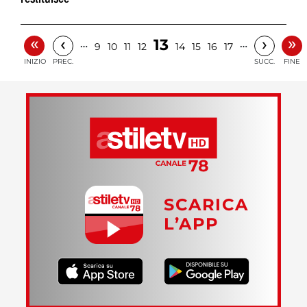
«
»
‹
›
13
…
…
9
10
11
12
14
15
16
17
INIZIO
PREC.
SUCC.
FINE
SCARICA
L’APP