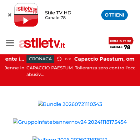
Stile TV HD
OTTIENI
Canale 78
Altavilla Silentina, incidente in moto nella notte: 19enne in prognosi riservata
CRONACA
15:38
enne in
CAPACCIO PAESTUM. Tolleranza zero contro l'occupazi
abusiv...