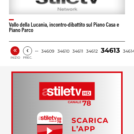
Vallo della Lucania, incontro-dibattito sul Piano Casa e
Piano Parco
«
‹
34613
…
34609
34610
34611
34612
3461
INIZIO
PREC.
SCARICA
L’APP