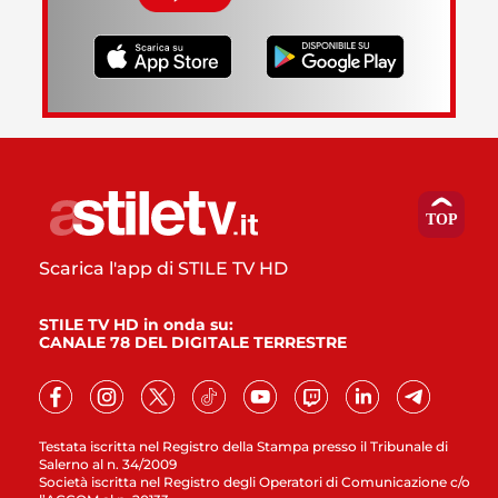
Scarica l'app di STILE TV HD
STILE TV HD in onda su:
CANALE 78 DEL DIGITALE TERRESTRE
Testata iscritta nel Registro della Stampa presso il Tribunale di
Salerno al n. 34/2009
Società iscritta nel Registro degli Operatori di Comunicazione c/o