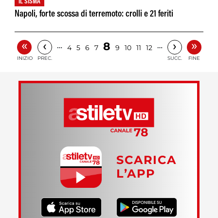
IL SISMA
Napoli, forte scossa di terremoto: crolli e 21 feriti
«
»
‹
›
8
…
…
4
5
6
7
9
10
11
12
INIZIO
PREC.
SUCC.
FINE
SCARICA
L’APP