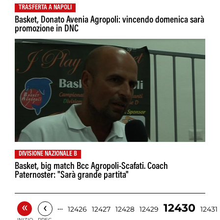
TRASFERTA A NAPOLI
Basket, Donato Avenia Agropoli: vincendo domenica sarà
promozione in DNC
DIVISIONE NAZIONALE B
Basket, big match Bcc Agropoli-Scafati. Coach
Paternoster: "Sarà grande partita"
«
‹
12430
…
12426
12427
12428
12429
12431
INIZIO
PREC.