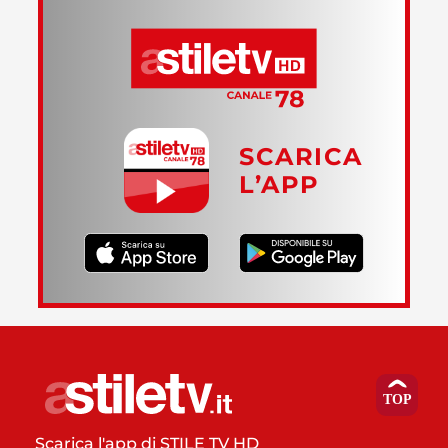
SCARICA
L’APP
Scarica l'app di STILE TV HD