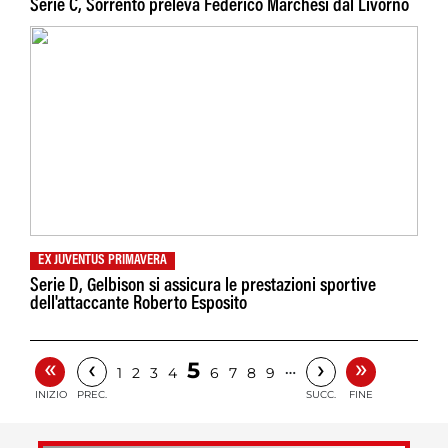
Serie C, Sorrento preleva Federico Marchesi dal Livorno
EX JUVENTUS PRIMAVERA
Serie D, Gelbison si assicura le prestazioni sportive
dell'attaccante Roberto Esposito
«
»
‹
›
5
…
1
2
3
4
6
7
8
9
INIZIO
PREC.
SUCC.
FINE