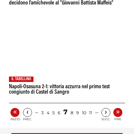
decidono l'amichevole al "Giovanni Battista Maffeis"
IL TABELLINO
Napoli-Osasuna 2-1: vittoria azzurra nel primo test
congiunto di Castel di Sangro
«
»
‹
›
7
…
…
3
4
5
6
8
9
10
11
INIZIO
PREC.
SUCC.
FINE