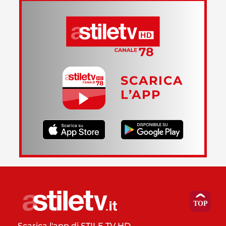
SCARICA
L’APP
Scarica l'app di STILE TV HD