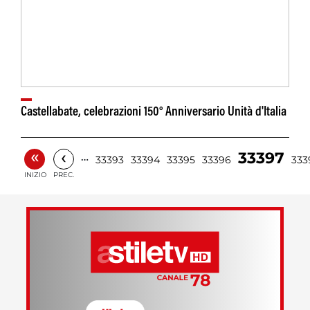
Castellabate, celebrazioni 150° Anniversario Unità d'Italia
«
‹
33397
…
33393
33394
33395
33396
333
INIZIO
PREC.