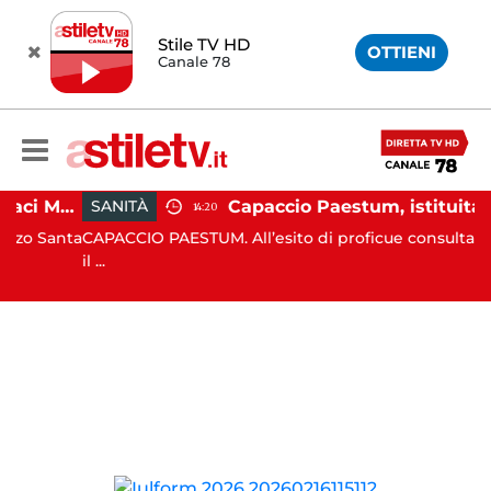
Stile TV HD
OTTIENI
Canale 78
Ospedale di Agropoli, sindaci Mutalipassi e Rizzo incontrano Fico: “Intesa per potenziare servizi”
Capac
SANITÀ
14:20
o Santa
CAPACCIO PAESTUM. All’esito di proficue consultazioni t
il ...