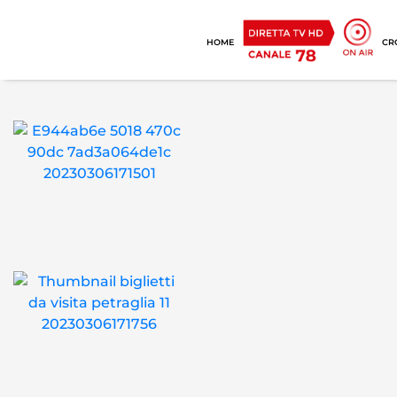
HOME
CR