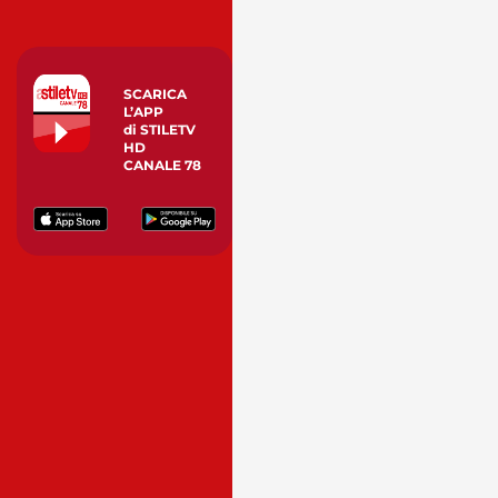
SCARICA
L’APP
di STILETV
HD
CANALE 78