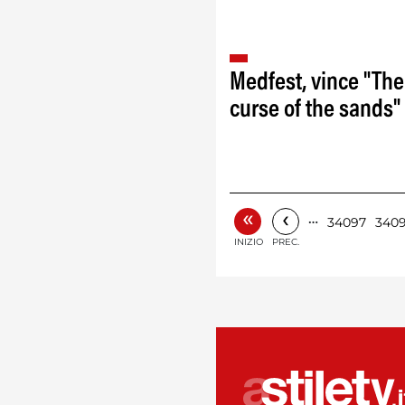
Medfest, vince "The
curse of the sands‏"
«
‹
…
34097
340
INIZIO
PREC.