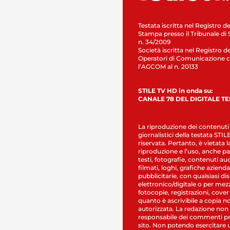
Testata iscritta nel Registro de
Stampa presso il Tribunale di 
n. 34/2009
Società iscritta nel Registro de
Operatori di Comunicazione c
l’AGCOM al n. 20133
STILE TV HD in onda su:
CANALE 78 DEL DIGITALE T
La riproduzione dei contenuti
giornalistici della testata STI
riservata. Pertanto, è vietata l
riproduzione e l’uso, anche par
testi, fotografie, contenuti au
filmati, loghi, grafiche aziendal
pubblicitarie, con qualsiasi di
elettronico/digitale o per mez
fotocopie, registrazioni, cover
quanto è ascrivibile a copia n
autorizzata. La redazione non
responsabile dei commenti pr
sito. Non potendo esercitare 