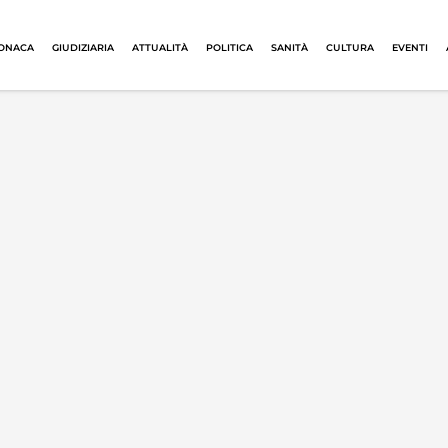
ONACA
GIUDIZIARIA
ATTUALITÀ
POLITICA
SANITÀ
CULTURA
EVENTI