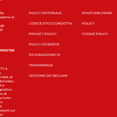
lla
POLICY EDITORIALE
WHISTLEBLOWER
Salerno al
CODICE ETICO CONDOTTA
POLICY
gli
/o
PRIVACY POLICY
COOKIE POLICY
POLICY DIVERSITÀ
ERRESTRE
DICHIARAZIONE DI
TRASPARENZA
LETV è
a
GESTIONE DEI RECLAMI
ziale, di
dio/video,
i e
spositivo
zo di
 e tutto
on
 è
esenti sul
un