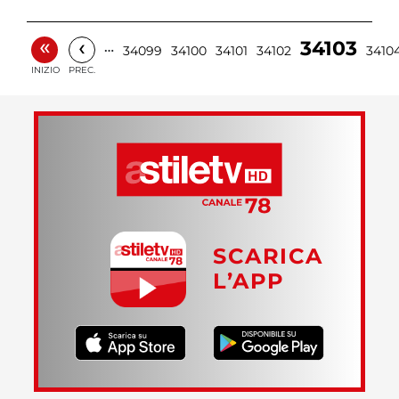
«
‹
34103
…
34099
34100
34101
34102
3410
INIZIO
PREC.
SCARICA
L’APP