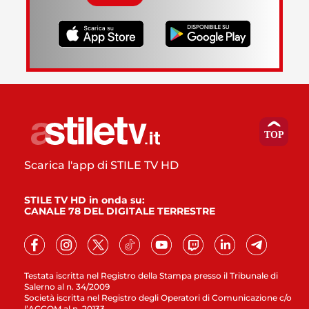
Scarica l'app di STILE TV HD
STILE TV HD in onda su:
CANALE 78 DEL DIGITALE TERRESTRE
Testata iscritta nel Registro della Stampa presso il Tribunale di
Salerno al n. 34/2009
Società iscritta nel Registro degli Operatori di Comunicazione c/o
l’AGCOM al n. 20133