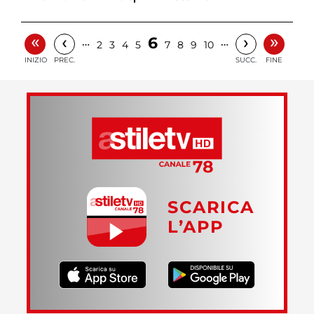
«
»
‹
›
6
…
…
2
3
4
5
7
8
9
10
INIZIO
PREC.
SUCC.
FINE
SCARICA
L’APP