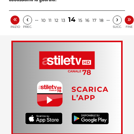
«
»
‹
›
14
…
…
10
11
12
13
15
16
17
18
INIZIO
PREC.
SUCC.
FINE
SCARICA
L’APP