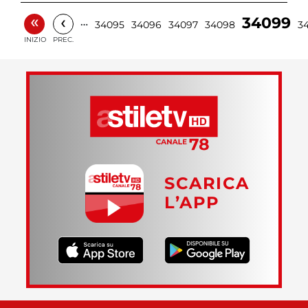
«
‹
34099
…
34095
34096
34097
34098
3
INIZIO
PREC.
SCARICA
L’APP