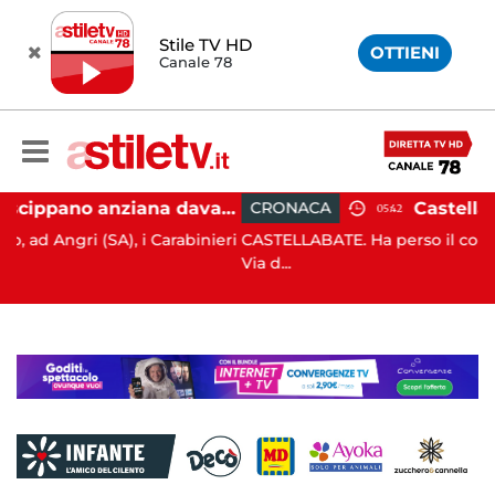
Stile TV HD
OTTIENI
Canale 78
Angri, scippano anziana davanti ad un negozio: tre arresti
CRONACA
05:42
A), i Carabinieri
CASTELLABATE. Ha perso il controllo della mo
Via d...