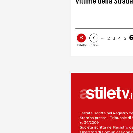
Vittime della Strada
«
‹
…
2
3
4
5
INIZIO
PREC.
Testata iscritta nel Registro de
Stampa presso il Tribunale di 
n. 34/2009
Società iscritta nel Registro de
Operatori di Comunicazione c