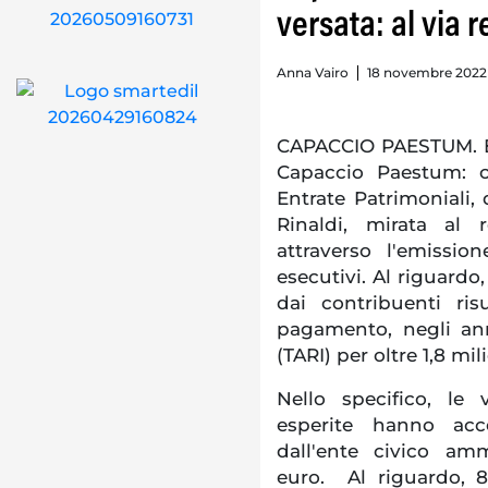
versata: al via 
Anna Vairo
18 novembre 2022 
CAPACCIO PAESTUM. Eva
Capaccio Paestum: co
Entrate Patrimoniali, 
Rinaldi, mirata al
attraverso l'emissio
esecutivi. Al riguardo,
dai contribuenti ri
pagamento, negli ann
(TARI) per oltre 1,8 mil
Nello specifico, le 
esperite hanno acc
dall'ente civico am
euro. Al riguardo, 8