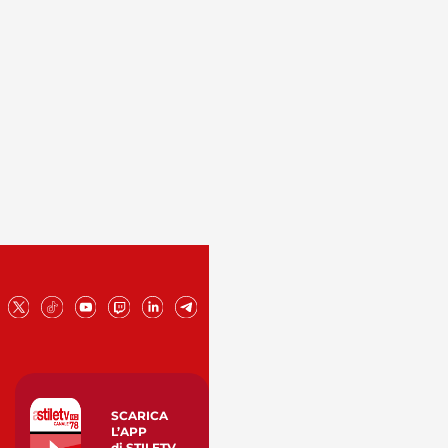
SCARICA
L’APP
di STILETV