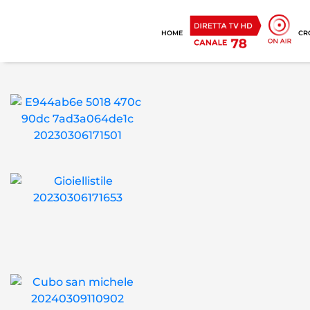
HOME
CR