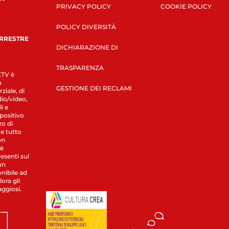
PRIVACY POLICY
COOKIE POLICY
POLICY DIVERSITÀ
ERRESTRE
DICHIARAZIONE DI
TRASPARENZA
LETV è
a
GESTIONE DEI RECLAMI
ziale, di
dio/video,
i e
spositivo
zo di
 e tutto
on
 è
esenti sul
un
nibile ad
ora gli
aggiosi.