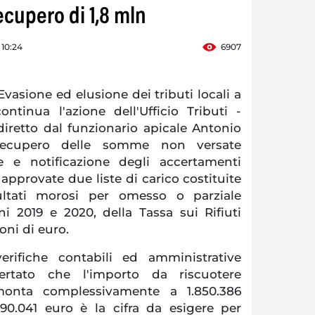
recupero di 1,8 mln
10:24
6907
sione ed elusione dei tributi locali a
ntinua l'azione dell'Ufficio Tributi -
diretto dal funzionario apicale Antonio
 recupero delle somme non versate
ne e notificazione degli accertamenti
 approvate due liste di carico costituite
sultati morosi per omesso o parziale
i 2019 e 2020, della Tassa sui Rifiuti
ioni di euro.
verifiche contabili ed amministrative
ertato che l'importo da riscuotere
monta complessivamente a 1.850.386
90.041 euro è la cifra da esigere per