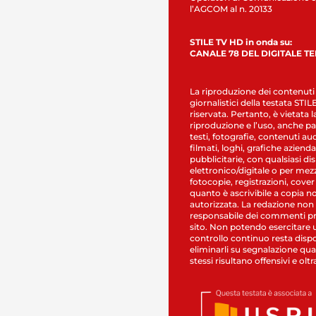
l’AGCOM al n. 20133
STILE TV HD in onda su:
CANALE 78 DEL DIGITALE T
La riproduzione dei contenuti
giornalistici della testata STI
riservata. Pertanto, è vietata l
riproduzione e l’uso, anche par
testi, fotografie, contenuti au
filmati, loghi, grafiche aziendal
pubblicitarie, con qualsiasi di
elettronico/digitale o per mez
fotocopie, registrazioni, cover
quanto è ascrivibile a copia n
autorizzata. La redazione non
responsabile dei commenti pr
sito. Non potendo esercitare 
controllo continuo resta dispo
eliminarli su segnalazione qual
stessi risultano offensivi e oltr