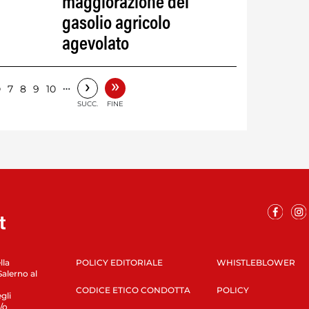
maggiorazione del
gasolio agricolo
agevolato
»
›
6
…
7
8
9
10
SUCC.
FINE
lla
POLICY EDITORIALE
WHISTLEBLOWER
Salerno al
CODICE ETICO CONDOTTA
POLICY
gli
/o