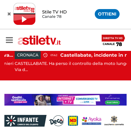
Stile TV HD
OTTIENI
Canale 78
Angri, scippano anziana davanti ad un negozio: tre arresti
Castellabate, incidente in moto: 27enne in ospedale
CRONACA
05:42
eri
CASTELLABATE. Ha perso il controllo della moto lungo la
Via d...