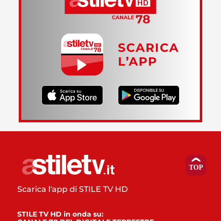
SCARICA
L’APP
Scarica l'app di STILE TV HD
STILE TV HD in onda su: