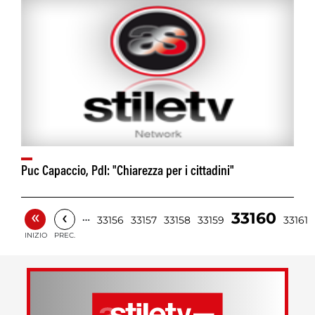
Puc Capaccio, Pdl: "Chiarezza per i cittadini"
«
‹
33160
…
33156
33157
33158
33159
33161
INIZIO
PREC.