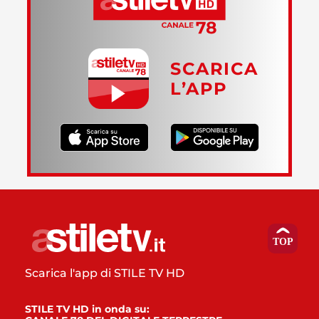
SCARICA
L’APP
Scarica l'app di STILE TV HD
STILE TV HD in onda su: