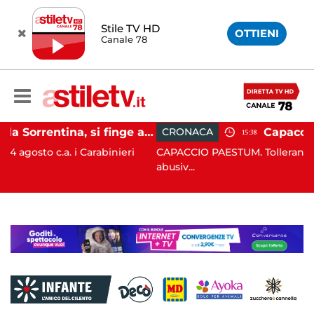
Stile TV HD
OTTIENI
Canale 78
Penisola Sorrentina, si finge addetto pulizie per violentare turista in albergo: 37enne in carcere
CRONACA
15:38
 Carabinieri
CAPACCIO PAESTUM. Tolleranza zero contro l
abusiv...