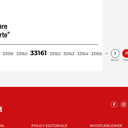
are
rte"
›
33161
…
33159
33160
33162
33163
33164
33165
SUCC.
FI
lla
POLICY EDITORIALE
WHISTLEBLOWER