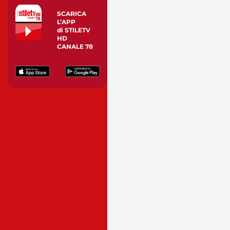
SCARICA
L’APP
di STILETV
HD
CANALE 78