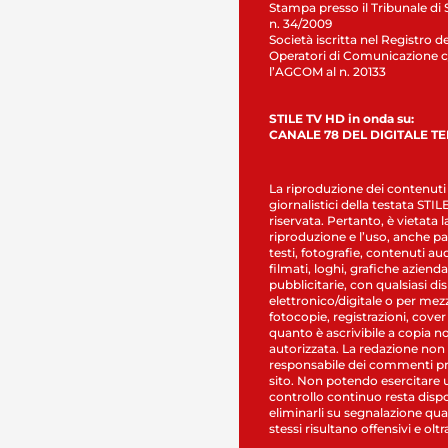
Stampa presso il Tribunale di 
n. 34/2009
Società iscritta nel Registro de
Operatori di Comunicazione c
l’AGCOM al n. 20133
STILE TV HD in onda su:
CANALE 78 DEL DIGITALE T
La riproduzione dei contenuti
giornalistici della testata STI
riservata. Pertanto, è vietata l
riproduzione e l’uso, anche par
testi, fotografie, contenuti au
filmati, loghi, grafiche aziendal
pubblicitarie, con qualsiasi di
elettronico/digitale o per mez
fotocopie, registrazioni, cover
quanto è ascrivibile a copia n
autorizzata. La redazione non
responsabile dei commenti pr
sito. Non potendo esercitare 
controllo continuo resta dispo
eliminarli su segnalazione qual
stessi risultano offensivi e oltr