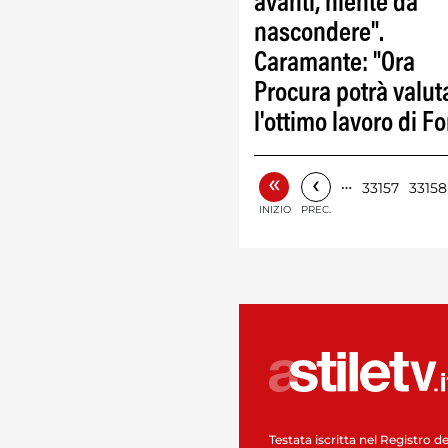
avanti, niente da
nascondere".
Caramante: "Ora
Procura potrà valut
l'ottimo lavoro di Fo
«
‹
…
33157
33158
INIZIO
PREC.
Testata iscritta nel Registro de