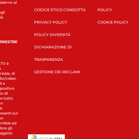
Salerno al
CODICE ETICO CONDOTTA
POLICY
gli
/o
PRIVACY POLICY
COOKIE POLICY
POLICY DIVERSITÀ
ERRESTRE
DICHIARAZIONE DI
TRASPARENZA
LETV è
a
GESTIONE DEI RECLAMI
ziale, di
dio/video,
i e
spositivo
zo di
 e tutto
on
 è
esenti sul
un
nibile ad
ora gli
aggiosi.