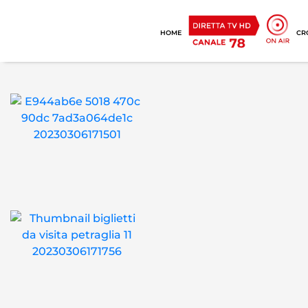
HOME
CR