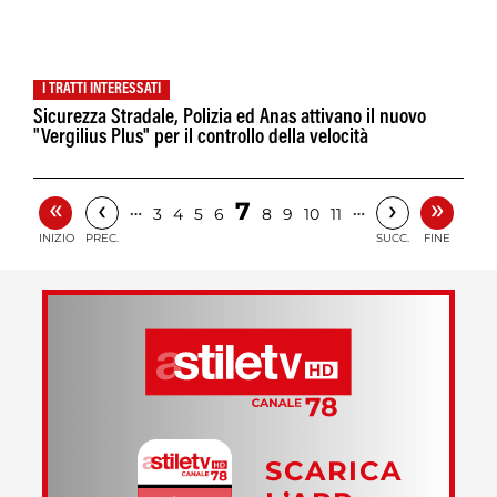
I TRATTI INTERESSATI
Sicurezza Stradale, Polizia ed Anas attivano il nuovo
"Vergilius Plus" per il controllo della velocità
«
»
‹
›
7
…
…
3
4
5
6
8
9
10
11
INIZIO
PREC.
SUCC.
FINE
SCARICA