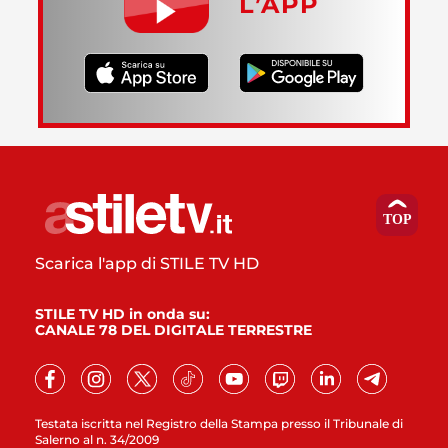
L’APP
Scarica l'app di STILE TV HD
STILE TV HD in onda su:
CANALE 78 DEL DIGITALE TERRESTRE
Testata iscritta nel Registro della Stampa presso il Tribunale di
Salerno al n. 34/2009