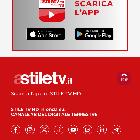
SCARICA
L’APP
Scarica l'app di STILE TV HD
STILE TV HD in onda su:
CANALE 78 DEL DIGITALE TERRESTRE