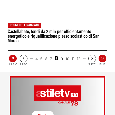
PROGETTO FINANZIATO
Castellabate, fondi da 2 mln per efficientamento
energetico e riqualificazione plesso scolastico di San
Marco
«
»
‹
›
8
…
…
4
5
6
7
9
10
11
12
INIZIO
PREC.
SUCC.
FINE