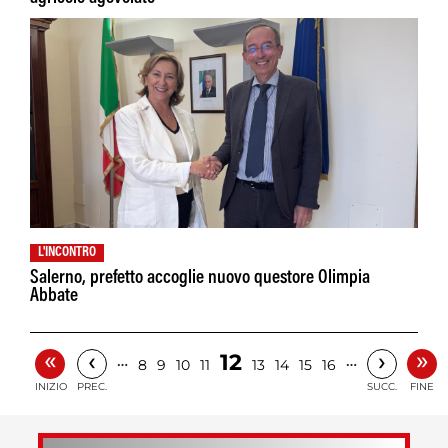
L'INCONTRO
Salerno, prefetto accoglie nuovo questore Olimpia
Abbate
«
»
‹
›
12
…
…
8
9
10
11
13
14
15
16
INIZIO
PREC.
SUCC.
FINE