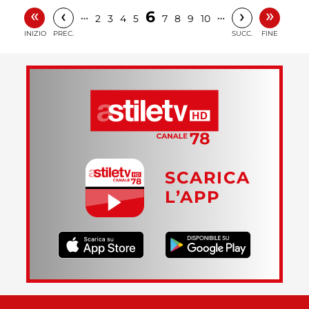
«
»
‹
›
6
…
…
2
3
4
5
7
8
9
10
INIZIO
PREC.
SUCC.
FINE
SCARICA
L’APP