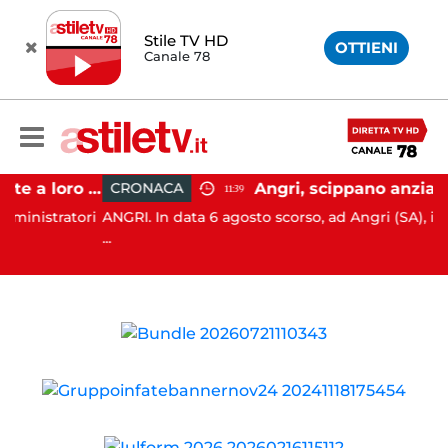
Stile TV HD
OTTIENI
Canale 78
Firme digitali utilizzate a loro insaputa: 9 indagati nel Vallo di Diano
CRONACA
11:39
stratori
ANGRI. In data 6 agosto scorso, ad Angri (SA), i Carabin
...