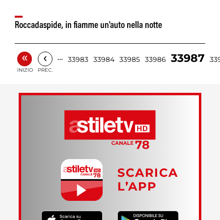
Roccadaspide, in fiamme un'auto nella notte
«
‹
33987
…
33983
33984
33985
33986
33
INIZIO
PREC.
SCARICA
L’APP