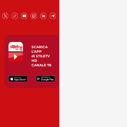
SCARICA
L’APP
di STILETV
HD
CANALE 78