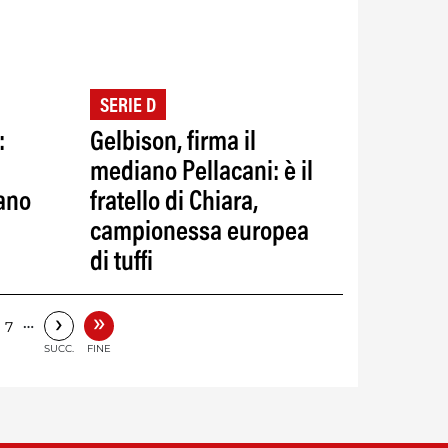
SERIE D
:
Gelbison, firma il
mediano Pellacani: è il
ano
fratello di Chiara,
campionessa europea
di tuffi
»
›
…
7
SUCC.
FINE