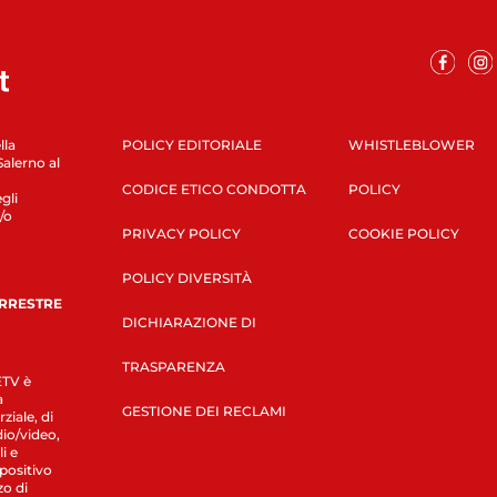
lla
POLICY EDITORIALE
WHISTLEBLOWER
Salerno al
CODICE ETICO CONDOTTA
POLICY
gli
/o
PRIVACY POLICY
COOKIE POLICY
POLICY DIVERSITÀ
ERRESTRE
DICHIARAZIONE DI
TRASPARENZA
LETV è
a
GESTIONE DEI RECLAMI
ziale, di
dio/video,
i e
spositivo
zo di