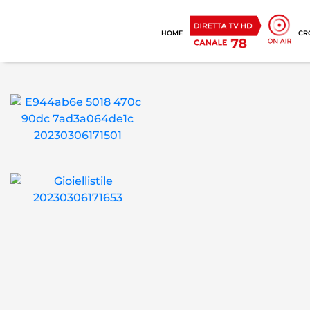
HOME
CR