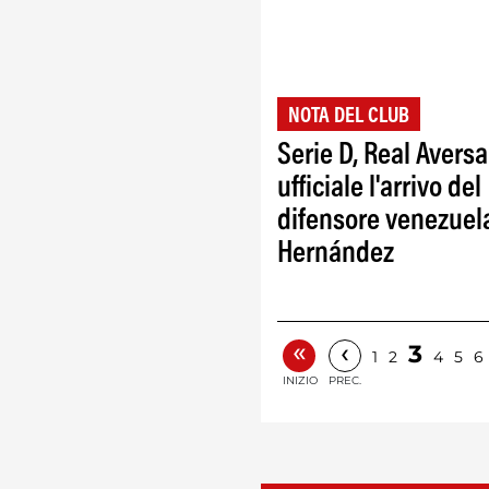
NOTA DEL CLUB
Serie D, Real Aversa
ufficiale l'arrivo del
difensore venezuel
Hernández
«
‹
3
1
2
4
5
6
INIZIO
PREC.