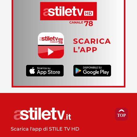
SCARICA
L’APP
Scarica l'app di STILE TV HD