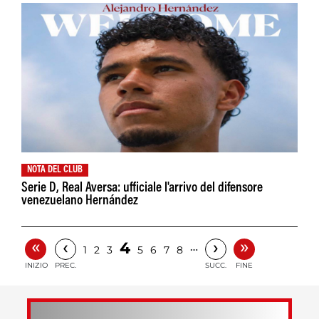
NOTA DEL CLUB
Serie D, Real Aversa: ufficiale l'arrivo del difensore
venezuelano Hernández
«
»
‹
›
4
…
1
2
3
5
6
7
8
INIZIO
PREC.
SUCC.
FINE