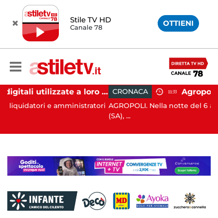
Stile TV HD
OTTIENI
Canale 78
Firme digitali utilizzate a loro insaputa: 9 indagati nel Vallo di Diano
CRONACA
11:33
 amministratori
AGROPOLI. Nella notte del 6 agosto scorso, ad 
(SA), ...