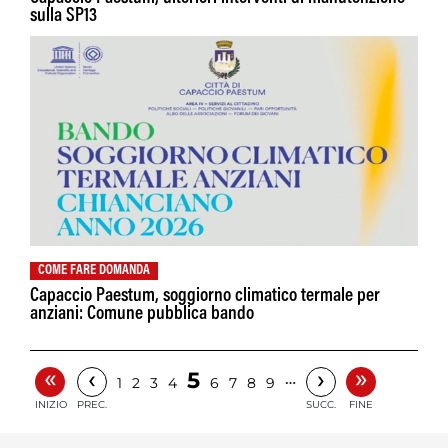
sulla SP13
COME FARE DOMANDA
Capaccio Paestum, soggiorno climatico termale per
anziani: Comune pubblica bando
«
»
‹
›
5
…
1
2
3
4
6
7
8
9
INIZIO
PREC.
SUCC.
FINE