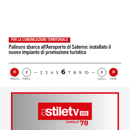
PER LA COMUNICAZIONE TERRITORIALE
Palinuro sbarca all'Aeroporto di Salerno: installato il
nuovo impianto di promozione turistica
«
»
‹
›
6
…
…
2
3
4
5
7
8
9
10
INIZIO
PREC.
SUCC.
FINE