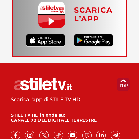
SCARICA
L’APP
Scarica l'app di STILE TV HD
STILE TV HD in onda su:
CANALE 78 DEL DIGITALE TERRESTRE