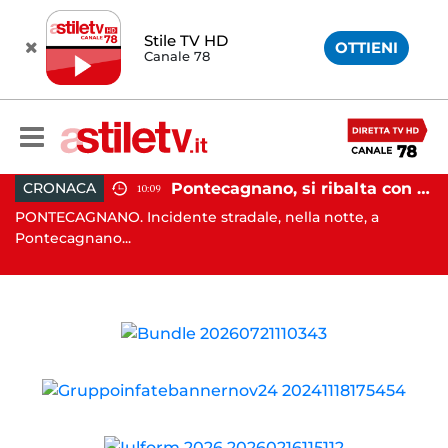
Stile TV HD
OTTIENI
Canale 78
raffollato nel centro storico: maxi sanzione e trasferimento ospiti
Pontecagnano, si ribalta con l'auto alla rotatoria: giovane ferito
CRONACA
10:09
PONTECAGNANO. Incidente stradale, nella notte, a
C
Pontecagnano...
Ca