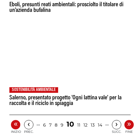
Eboli, presunti reati ambientali: prosciolto il titolare di
un'azienda bufalina
SOSTENIBILITÀ AMBIENTALE
Salerno, presentato progetto 'Ogni lattina vale' per la
raccolta e il riciclo in spiaggia
«
»
‹
›
10
…
…
6
7
8
9
11
12
13
14
INIZIO
PREC.
SUCC.
FINE