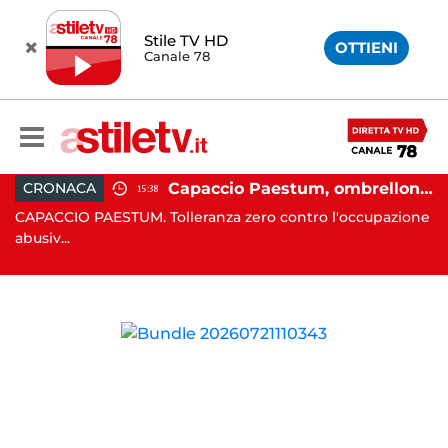
Stile TV HD
OTTIENI
Canale 78
 in moto nella notte: 19enne in prognosi riservata
Capaccio Paestum, ombrellone selvaggio: blitz della Municipale, sgomberate tutte le spiagge libere
CRONACA
15:38
in
CAPACCIO PAESTUM. Tolleranza zero contro l'occupazione
C
abusiv...
dr