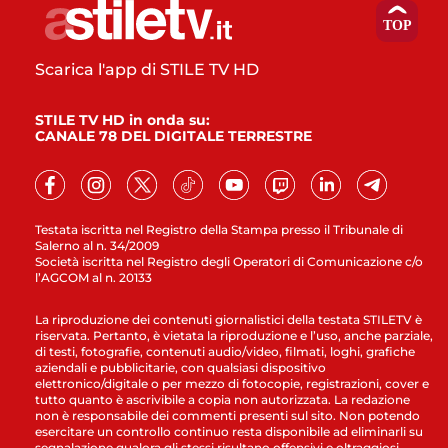
Scarica l'app di STILE TV HD
STILE TV HD in onda su:
CANALE 78 DEL DIGITALE TERRESTRE
Testata iscritta nel Registro della Stampa presso il Tribunale di
Salerno al n. 34/2009
Società iscritta nel Registro degli Operatori di Comunicazione c/o
l’AGCOM al n. 20133
La riproduzione dei contenuti giornalistici della testata STILETV è
riservata. Pertanto, è vietata la riproduzione e l’uso, anche parziale,
di testi, fotografie, contenuti audio/video, filmati, loghi, grafiche
aziendali e pubblicitarie, con qualsiasi dispositivo
elettronico/digitale o per mezzo di fotocopie, registrazioni, cover e
tutto quanto è ascrivibile a copia non autorizzata. La redazione
non è responsabile dei commenti presenti sul sito. Non potendo
esercitare un controllo continuo resta disponibile ad eliminarli su
segnalazione qualora gli stessi risultano offensivi e oltraggiosi.