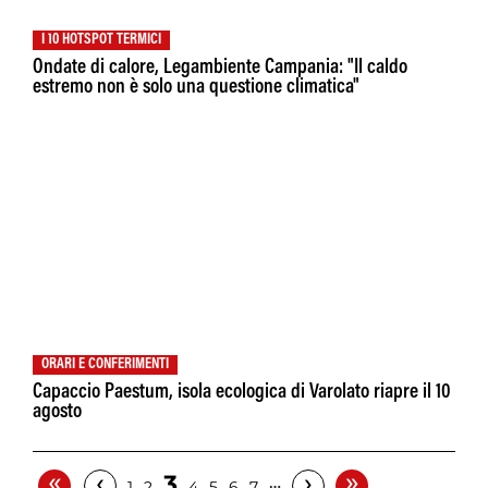
I 10 HOTSPOT TERMICI
Ondate di calore, Legambiente Campania: "Il caldo
estremo non è solo una questione climatica"
ORARI E CONFERIMENTI
Capaccio Paestum, isola ecologica di Varolato riapre il 10
agosto
«
»
‹
›
3
…
1
2
4
5
6
7