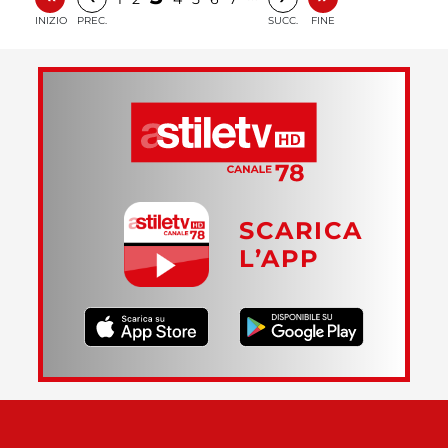
INIZIO
PREC.
SUCC.
FINE
SCARICA
L’APP