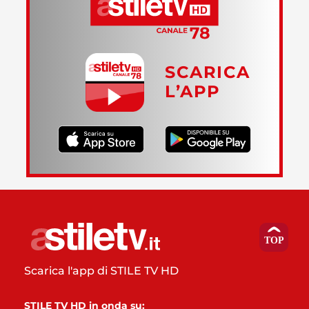
SCARICA
L’APP
Scarica l'app di STILE TV HD
STILE TV HD in onda su: