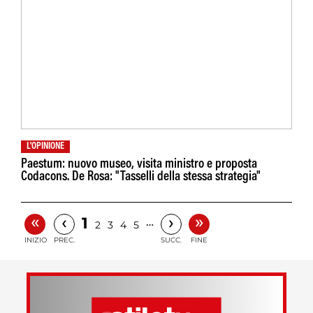
L'OPINIONE
Paestum: nuovo museo, visita ministro e proposta
Codacons. De Rosa: "Tasselli della stessa strategia"
«
»
‹
›
1
…
2
3
4
5
INIZIO
PREC.
SUCC.
FINE