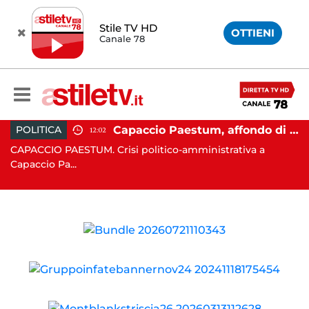
Stile TV HD
OTTIENI
Canale 78
 Campi Flegrei, nuova scossa e sciame sismico
Capaccio Paestum, affondo di Forza Italia: "Paolino è arrivato al capolinea"
POLITICA
12:02
CAPACCIO PAESTUM. Crisi politico-amministrativa a
AV
Capaccio Pa...
un