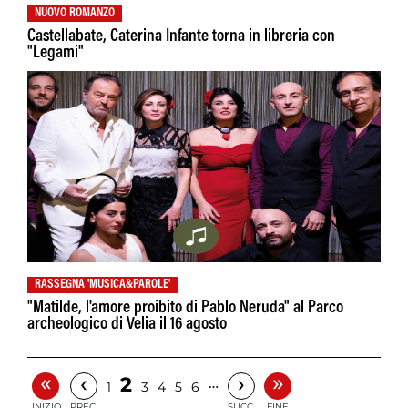
NUOVO ROMANZO
Castellabate, Caterina Infante torna in libreria con
"Legami"
RASSEGNA 'MUSICA&PAROLE'
"Matilde, l'amore proibito di Pablo Neruda" al Parco
archeologico di Velia il 16 agosto
«
»
‹
›
2
…
1
3
4
5
6
INIZIO
PREC.
SUCC.
FINE