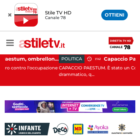
Stile TV HD
OTTIENI
Canale 78
Capaccio Paestum, ombrellone selvaggio: blitz della Municipale, sgomberate tutte le spiagge libere
POLITICA
19:43
occupazione
CAPACCIO PAESTUM. È stato un Consiglio comunal
drammatico, q...