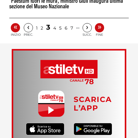
“Paestum fuori le mura”, ministro Giuli inaugura ultima
sezione del Museo Nazionale
«
»
‹
›
3
…
1
2
4
5
6
7
INIZIO
PREC.
SUCC.
FINE
SCARICA
L’APP