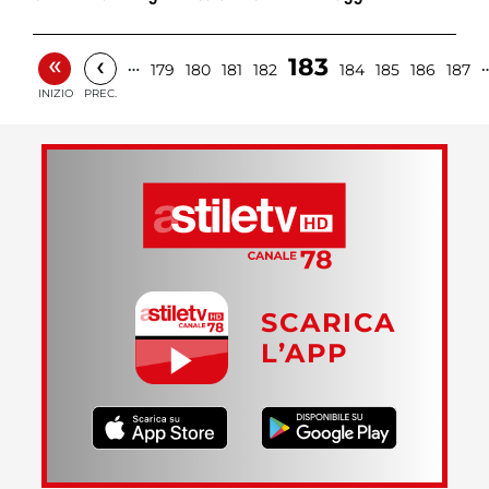
«
‹
183
…
179
180
181
182
184
185
186
187
INIZIO
PREC.
SCARICA
L’APP