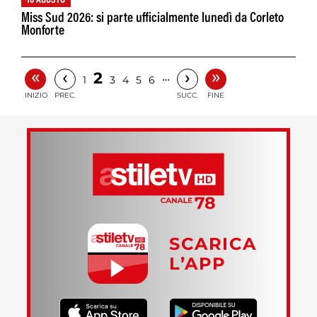
10 AGOSTO
Miss Sud 2026: si parte ufficialmente lunedì da Corleto
Monforte
«
»
‹
›
2
…
1
3
4
5
6
INIZIO
PREC.
SUCC.
FINE
SCARICA
L’APP