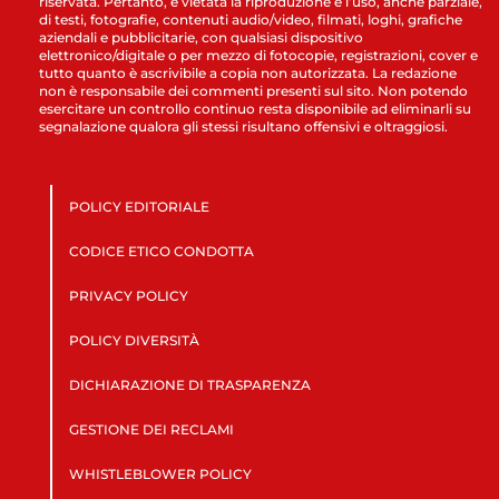
riservata. Pertanto, è vietata la riproduzione e l’uso, anche parziale,
di testi, fotografie, contenuti audio/video, filmati, loghi, grafiche
aziendali e pubblicitarie, con qualsiasi dispositivo
elettronico/digitale o per mezzo di fotocopie, registrazioni, cover e
tutto quanto è ascrivibile a copia non autorizzata. La redazione
non è responsabile dei commenti presenti sul sito. Non potendo
esercitare un controllo continuo resta disponibile ad eliminarli su
segnalazione qualora gli stessi risultano offensivi e oltraggiosi.
POLICY EDITORIALE
CODICE ETICO CONDOTTA
PRIVACY POLICY
POLICY DIVERSITÀ
DICHIARAZIONE DI TRASPARENZA
GESTIONE DEI RECLAMI
WHISTLEBLOWER POLICY