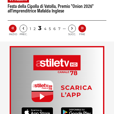
8 E 9 AGOSTO
Festa della Cipolla di Vatolla, Premio "Onion 2026"
all'imprenditrice Mafalda Inglese
«
»
‹
›
3
…
1
2
4
5
6
7
INIZIO
PREC.
SUCC.
FINE
SCARICA
L’APP