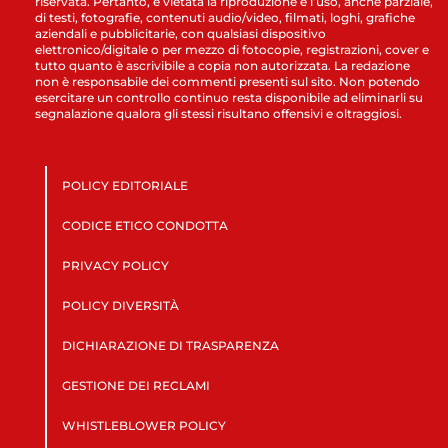
riservata. Pertanto, è vietata la riproduzione e l’uso, anche parziale,
di testi, fotografie, contenuti audio/video, filmati, loghi, grafiche
aziendali e pubblicitarie, con qualsiasi dispositivo
elettronico/digitale o per mezzo di fotocopie, registrazioni, cover e
tutto quanto è ascrivibile a copia non autorizzata. La redazione
non è responsabile dei commenti presenti sul sito. Non potendo
esercitare un controllo continuo resta disponibile ad eliminarli su
segnalazione qualora gli stessi risultano offensivi e oltraggiosi.
POLICY EDITORIALE
CODICE ETICO CONDOTTA
PRIVACY POLICY
POLICY DIVERSITÀ
DICHIARAZIONE DI TRASPARENZA
GESTIONE DEI RECLAMI
WHISTLEBLOWER POLICY