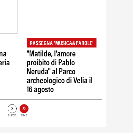
RASSEGNA 'MUSICA&PAROLE'
ina
"Matilde, l'amore
eria
proibito di Pablo
Neruda" al Parco
archeologico di Velia il
16 agosto
»
›
…
SUCC.
FINE