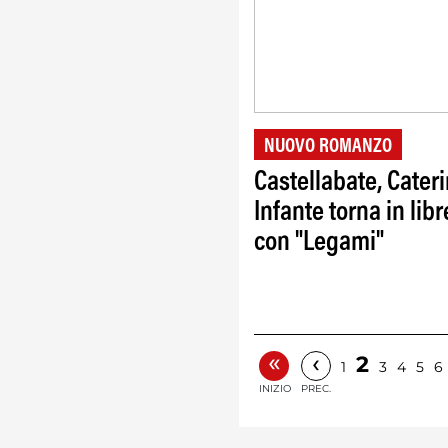
NUOVO ROMANZO
Castellabate, Cater
Infante torna in libr
con "Legami"
«
‹
2
1
3
4
5
6
INIZIO
PREC.