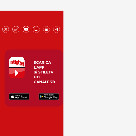
SCARICA
L’APP
di STILETV
HD
CANALE 78