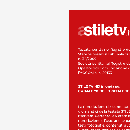
Testata iscritta nel Registro de
Stampa presso il Tribunale di 
n. 34/2009
Società iscritta nel Registro de
Operatori di Comunicazione c
l’AGCOM al n. 20133
STILE TV HD in onda su:
CANALE 78 DEL DIGITALE T
La riproduzione dei contenuti
giornalistici della testata STI
riservata. Pertanto, è vietata l
riproduzione e l’uso, anche par
testi, fotografie, contenuti au
filmati, loghi, grafiche aziendal