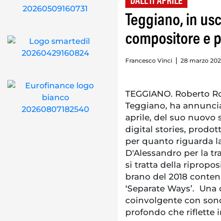
DALL'11 APRILE
Teggiano, in usc
compositore e 
Francesco Vinci
28 marzo 2023
TEGGIANO. Roberto Ro
Teggiano, ha annunciat
aprile, del suo nuovo s
digital stories, prodo
per quanto riguarda l
D'Alessandro per la tr
si tratta della riproposi
brano del 2018 conten
‘Separate Ways’. Una
coinvolgente con sono
profondo che riflette i