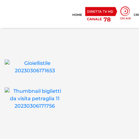
HOME
CR