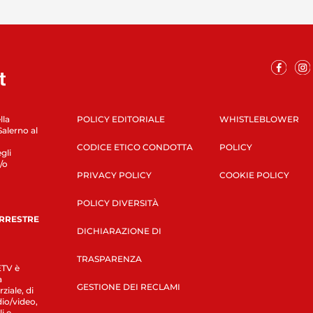
lla
POLICY EDITORIALE
WHISTLEBLOWER
Salerno al
CODICE ETICO CONDOTTA
POLICY
gli
/o
PRIVACY POLICY
COOKIE POLICY
POLICY DIVERSITÀ
ERRESTRE
DICHIARAZIONE DI
TRASPARENZA
LETV è
a
GESTIONE DEI RECLAMI
ziale, di
dio/video,
i e