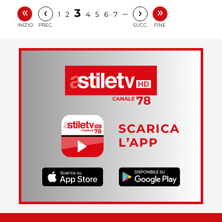
«
»
‹
›
3
…
1
2
4
5
6
7
INIZIO
PREC.
SUCC.
FINE
SCARICA
L’APP