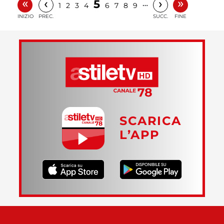
«
»
‹
›
5
…
1
2
3
4
6
7
8
9
INIZIO
PREC.
SUCC.
FINE
SCARICA
L’APP