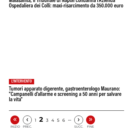
Malasanità, il Tribunale di Napoli condanna l’Azienda
Ospedaliera dei Colli: maxi-risarcimento da 350.000 euro
L'INTERVENTO
Tumori apparato digerente, gastroenterologo Maurano:
"Campanelli d'allarme e screening a 50 anni per salvare
la vita"
«
»
‹
›
2
…
1
3
4
5
6
INIZIO
PREC.
SUCC.
FINE