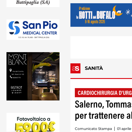
SANITÀ
CARDIOCHIRURGIA D'UR
Salerno, Tommas
per trattenere a
Comunicato Stampa
01 aprile