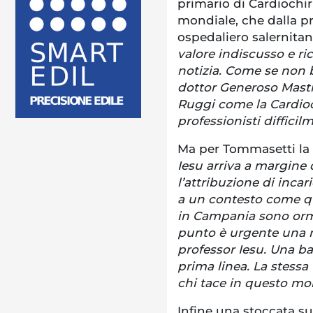
primario di Cardiochi
mondiale, che dalla pr
ospedaliero salernitan
valore indiscusso e r
notizia. Come se non b
dottor Generoso Mast
Ruggi come la Cardioc
professionisti difficilm
Ma per Tommasetti la 
Iesu arriva a margine d
l’attribuzione di inca
a un contesto come qu
in Campania sono orma
punto è urgente una m
professor Iesu. Una ba
prima linea. La stessa 
chi tace in questo mo
Infine una stoccata s