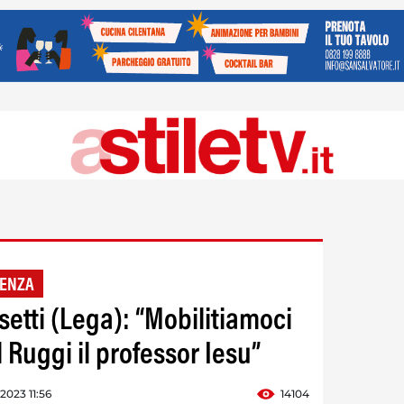
GENZA
etti (Lega): “Mobilitiamoci
l Ruggi il professor Iesu”
 2023 11:56
14104