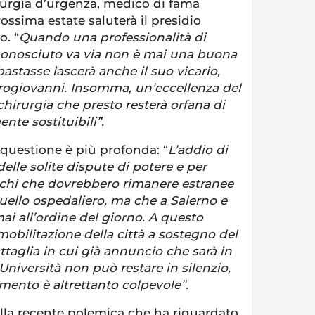
rurgia d’urgenza, medico di fama
ossima estate saluterà il presidio
o. “
Quando una professionalità di
iconosciuto va via non è mai una buona
astasse lascerà anche il suo vicario,
rogiovanni. Insomma, un’eccellenza del
hirurgia che presto resterà orfana di
ente sostituibili”.
questione è più profonda: “
L’addio di
elle solite dispute di potere e per
richi che dovrebbero rimanere estranee
ello ospedaliero, ma che a Salerno e
i all’ordine del giorno. A questo
obilitazione della città a sostegno del
ttaglia in cui già annuncio che sarà in
Università non può restare in silenzio,
mento è altrettanto colpevole”.
ulla recente polemica che ha riguardato