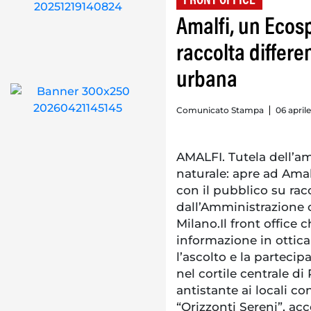
FRONT OFFICE
Amalfi, un Ecosp
raccolta differen
urbana
Comunicato Stampa
06 aprile
AMALFI. Tutela dell’a
naturale: apre ad Amalf
con il pubblico su racc
dall’Amministrazione
Milano.Il front office 
informazione in ottica
l’ascolto e la partecip
nel cortile centrale di
antistante ai locali co
“Orizzonti Sereni”, ac