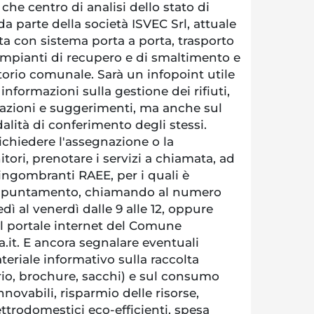
re che centro di analisi dello stato di
da parte della società ISVEC Srl, attuale
lta con sistema porta a porta, trasporto
impianti di recupero e di smaltimento e
orio comunale. Sarà un infopoint utile
e informazioni sulla gestione dei rifiuti,
lazioni e suggerimenti, ma anche sul
alità di conferimento degli stessi.
richiedere l'assegnazione o la
tori, prenotare i servizi a chiamata, ad
i ingombranti RAEE, per i quali è
 appuntamento, chiamando al numero
dì al venerdì dalle 9 alle 12, oppure
l portale internet del Comune
it. E ancora segnalare eventuali
teriale informativo sulla raccolta
rio, brochure, sacchi) e sul consumo
nnovabili, risparmio delle risorse,
ettrodomestici eco-efficienti, spesa