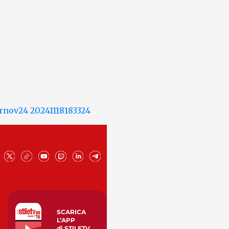
SCARICA
L’APP
di STILETV