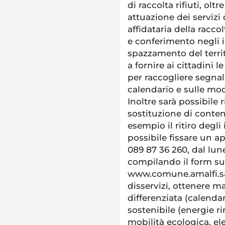
di raccolta rifiuti, olt
attuazione dei servizi 
affidataria della racco
e conferimento negli 
spazzamento del territ
a fornire ai cittadini l
per raccogliere segna
calendario e sulle mod
Inoltre sarà possibile 
sostituzione di conteni
esempio il ritiro degl
possibile fissare un
089 87 36 260, dal lune
compilando il form su
www.comune.amalfi.sa.
disservizi, ottenere ma
differenziata (calenda
sostenibile (energie ri
mobilità ecologica, el