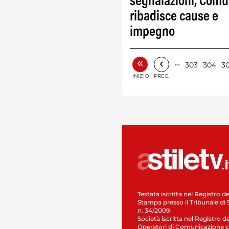
segnalazioni, Com
ribadisce cause e
impegno
«
‹
…
303
304
3
INIZIO
PREC.
Testata iscritta nel Registro de
Stampa presso il Tribunale di 
n. 34/2009
Società iscritta nel Registro de
Operatori di Comunicazione c