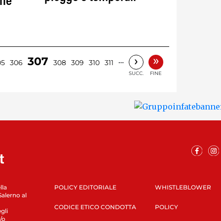
une
»
›
307
…
05
306
308
309
310
311
SUCC.
FINE
lla
POLICY EDITORIALE
WHISTLEBLOWER
Salerno al
CODICE ETICO CONDOTTA
POLICY
gli
/o