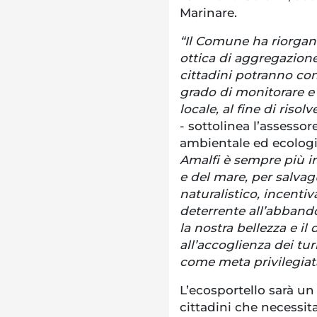
Marinare.
“Il Comune ha riorgani
ottica di aggregazione 
cittadini potranno con
grado di monitorare e
locale, al fine di risol
- sottolinea l’assesso
ambientale ed ecologia
Amalfi è sempre più in
e del mare, per salvag
naturalistico, incenti
deterrente all’abbando
la nostra bellezza e i
all’accoglienza dei tur
come meta privilegiat
L’ecosportello sarà un
cittadini che necessit