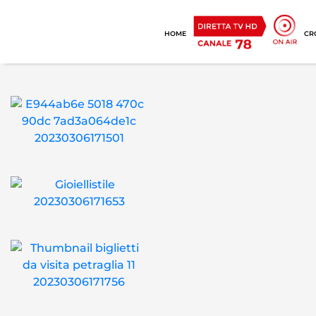
HOME
CR