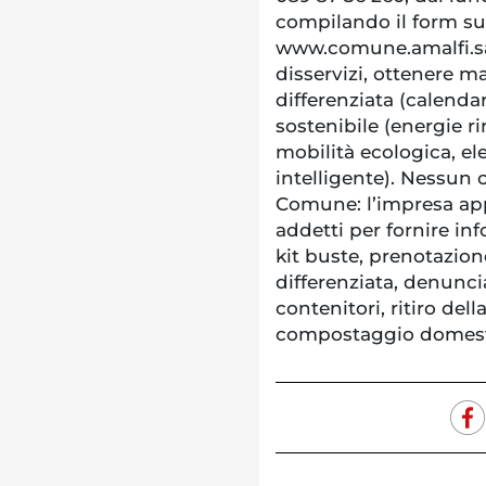
compilando il form su
www.comune.amalfi.sa.
disservizi, ottenere ma
differenziata (calenda
sostenibile (energie ri
mobilità ecologica, el
intelligente). Nessun c
Comune: l’impresa app
addetti per fornire inf
kit buste, prenotazion
differenziata, denunc
contenitori, ritiro dell
compostaggio domestico