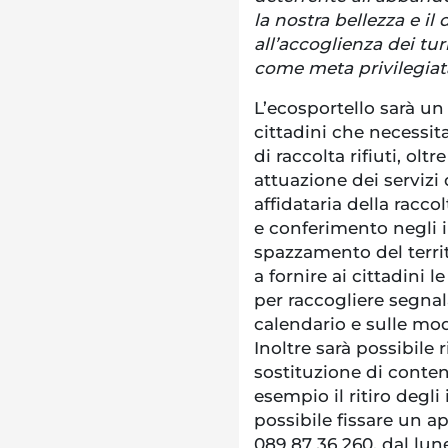
la nostra bellezza e i
all’accoglienza dei tur
come meta privilegiat
L’ecosportello sarà un
cittadini che necessit
di raccolta rifiuti, olt
attuazione dei servizi 
affidataria della racco
e conferimento negli 
spazzamento del territ
a fornire ai cittadini l
per raccogliere segna
calendario e sulle mod
Inoltre sarà possibile 
sostituzione di conteni
esempio il ritiro degl
possibile fissare un
089 87 36 260, dal lune