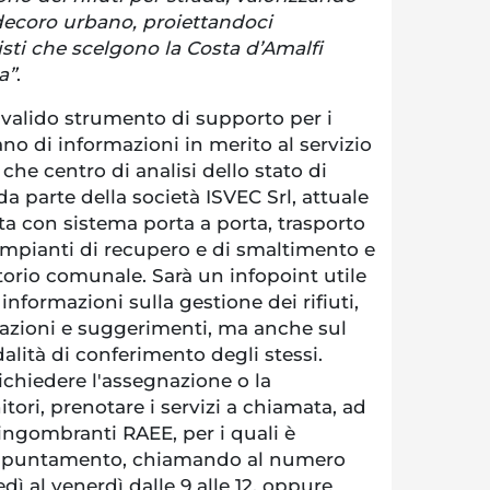
l decoro urbano, proiettandoci
isti che scelgono la Costa d’Amalfi
a”
.
 valido strumento di supporto per i
ano di informazioni in merito al servizio
re che centro di analisi dello stato di
da parte della società ISVEC Srl, attuale
lta con sistema porta a porta, trasporto
impianti di recupero e di smaltimento e
orio comunale. Sarà un infopoint utile
e informazioni sulla gestione dei rifiuti,
lazioni e suggerimenti, ma anche sul
alità di conferimento degli stessi.
richiedere l'assegnazione o la
tori, prenotare i servizi a chiamata, ad
i ingombranti RAEE, per i quali è
 appuntamento, chiamando al numero
dì al venerdì dalle 9 alle 12, oppure