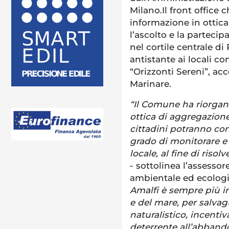
Milano.Il front office 
informazione in ottica
l’ascolto e la partecip
nel cortile centrale di
antistante ai locali co
“Orizzonti Sereni”, ac
Marinare.
“Il Comune ha riorgani
ottica di aggregazione 
cittadini potranno con
grado di monitorare e
locale, al fine di risol
- sottolinea l’assesso
ambientale ed ecologia
Amalfi è sempre più in
e del mare, per salvag
naturalistico, incenti
deterrente all’abbando