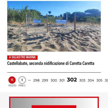
A OGLIASTRO MARINA
Castellabate, seconda nidificazione di Caretta Caretta
«
‹
302
…
298
299
300
301
303
304
305
3
INIZIO
PREC.