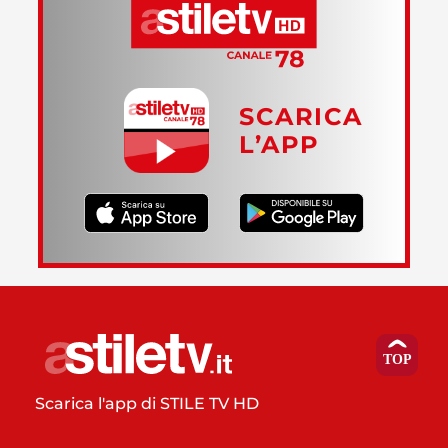
SCARICA
L’APP
Scarica l'app di STILE TV HD