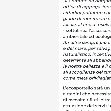
“Il Comune ha riorgani
ottica di aggregazione 
cittadini potranno con
grado di monitorare e
locale, al fine di risol
- sottolinea l’assesso
ambientale ed ecologia
Amalfi è sempre più in
e del mare, per salvag
naturalistico, incenti
deterrente all’abbando
la nostra bellezza e i
all’accoglienza dei tur
come meta privilegiat
L’ecosportello sarà un
cittadini che necessit
di raccolta rifiuti, olt
attuazione dei servizi 