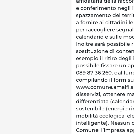
affidataria della racco
e conferimento negli 
spazzamento del territ
a fornire ai cittadini l
per raccogliere segna
calendario e sulle mod
Inoltre sarà possibile 
sostituzione di conteni
esempio il ritiro degl
possibile fissare un
089 87 36 260, dal lune
compilando il form su
www.comune.amalfi.sa.
disservizi, ottenere ma
differenziata (calenda
sostenibile (energie ri
mobilità ecologica, el
intelligente). Nessun c
Comune: l’impresa app