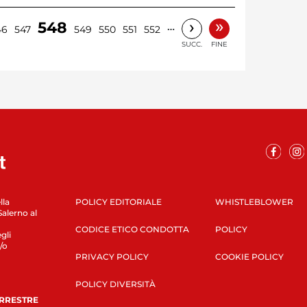
»
›
548
…
46
547
549
550
551
552
SUCC.
FINE
lla
POLICY EDITORIALE
WHISTLEBLOWER
Salerno al
CODICE ETICO CONDOTTA
POLICY
gli
/o
PRIVACY POLICY
COOKIE POLICY
POLICY DIVERSITÀ
ERRESTRE