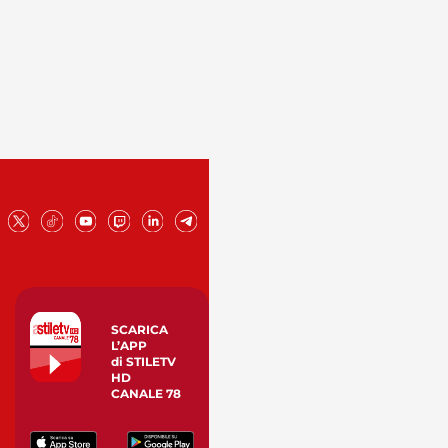
SCARICA
L’APP
di STILETV
HD
CANALE 78