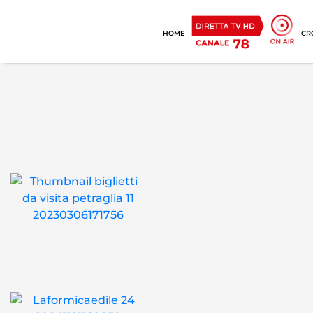
HOME
CR