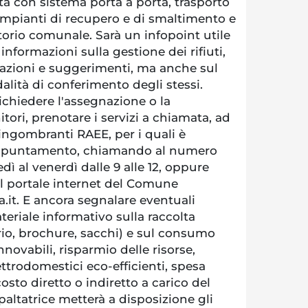
lta con sistema porta a porta, trasporto
impianti di recupero e di smaltimento e
orio comunale. Sarà un infopoint utile
e informazioni sulla gestione dei rifiuti,
lazioni e suggerimenti, ma anche sul
alità di conferimento degli stessi.
richiedere l'assegnazione o la
tori, prenotare i servizi a chiamata, ad
i ingombranti RAEE, per i quali è
 appuntamento, chiamando al numero
dì al venerdì dalle 9 alle 12, oppure
l portale internet del Comune
it. E ancora segnalare eventuali
teriale informativo sulla raccolta
rio, brochure, sacchi) e sul consumo
nnovabili, risparmio delle risorse,
ettrodomestici eco-efficienti, spesa
osto diretto o indiretto a carico del
altatrice metterà a disposizione gli