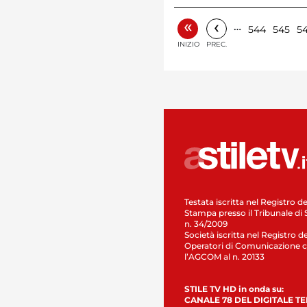
«
‹
…
544
545
5
INIZIO
PREC.
Testata iscritta nel Registro de
Stampa presso il Tribunale di 
n. 34/2009
Società iscritta nel Registro de
Operatori di Comunicazione c
l’AGCOM al n. 20133
STILE TV HD in onda su:
CANALE 78 DEL DIGITALE T