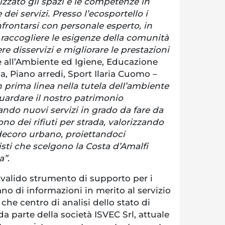
zzato gli spazi e le competenze in
dei servizi. Presso l’ecosportello i
frontarsi con personale esperto, in
 raccogliere le esigenze della comunità
vere disservizi e migliorare le prestazioni
re all’Ambiente ed Igiene, Educazione
, Piano arredi, Sport Ilaria Cuomo –
 prima linea nella tutela dell’ambiente
uardare il nostro patrimonio
vando nuovi servizi in grado da fare da
no dei rifiuti per strada, valorizzando
l decoro urbano, proiettandoci
isti che scelgono la Costa d’Amalfi
a”
.
 valido strumento di supporto per i
ano di informazioni in merito al servizio
re che centro di analisi dello stato di
da parte della società ISVEC Srl, attuale