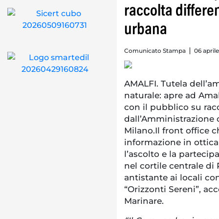
raccolta differen
urbana
Comunicato Stampa
06 aprile
AMALFI. Tutela dell’a
naturale: apre ad Amalf
con il pubblico su racc
dall’Amministrazione
Milano.Il front office 
informazione in ottica
l’ascolto e la partecip
nel cortile centrale di
antistante ai locali co
“Orizzonti Sereni”, ac
Marinare.