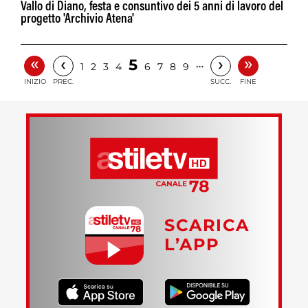
Vallo di Diano, festa e consuntivo dei 5 anni di lavoro del
progetto 'Archivio Atena'
«
»
‹
›
5
…
1
2
3
4
6
7
8
9
INIZIO
PREC.
SUCC.
FINE
SCARICA
L’APP