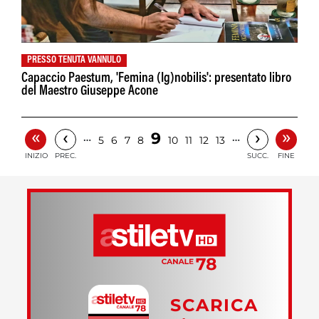
PRESSO TENUTA VANNULO
Capaccio Paestum, 'Femina (Ig)nobilis': presentato libro
del Maestro Giuseppe Acone
«
»
‹
›
9
…
…
5
6
7
8
10
11
12
13
INIZIO
PREC.
SUCC.
FINE
SCARICA