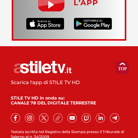
L’APP
Scarica l'app di STILE TV HD
STILE TV HD in onda su:
CANALE 78 DEL DIGITALE TERRESTRE
Testata iscritta nel Registro della Stampa presso il Tribunale di
Salerno al n. 34/2009