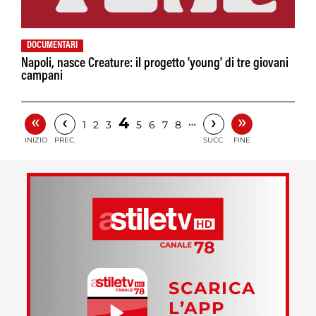
DOCUMENTARI
Napoli, nasce Creature: il progetto 'young' di tre giovani
campani
«
»
‹
›
4
…
1
2
3
5
6
7
8
INIZIO
PREC.
SUCC.
FINE
SCARICA
L’APP