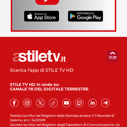
Scarica l'app di STILE TV HD
STILE TV HD in onda su:
CANALE 78 DEL DIGITALE TERRESTRE
Testata iscritta nel Registro della Stampa presso il Tribunale di
Salerno al n. 34/2009
Società iscritta nel Registro degli Operatori di Comunicazione c/o