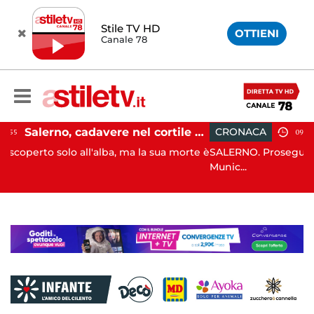
Stile TV HD
OTTIENI
Canale 78
Salerno, cadavere nel cortile di un palazzo: indaga la Polizia
CRONACA
09:52
 ma la sua morte è
SALERNO. Proseguono i controlli congiunti de
Munic...