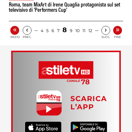
Roma, team MixArt di Irene Quaglia protagonista sul set
televisivo di 'Performers Cup'
«
»
‹
›
8
…
…
4
5
6
7
9
10
11
12
INIZIO
PREC.
SUCC.
FINE
SCARICA
L’APP